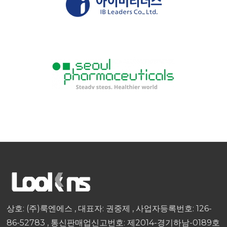
상호: (주)룩엔에스 , 대표자: 권중제 , 사업자등록번호: 126-
86-52783 , 통신판매업신고번호: 제2014-경기하남-0189호