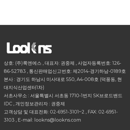
상호: (주)룩엔에스 , 대표자: 권중제 , 사업자등록번호: 126-
86-52783 , 통신판매업신고번호: 제2014-경기하남-0189호
본사 : 경기도 하남시 미사대로 550, A4-008호 (덕풍동, 현
대지식산업센터1차)
서초사무소 : 서울특별시 서초동 1710-1번지 SK브로드밴드
IDC , 개인정보관리자 : 권중제
고객상담 및 대표전화: 02-6951-3101~2 , FAX: 02-6951-
3103 , E-mail: lookns@lookns.com