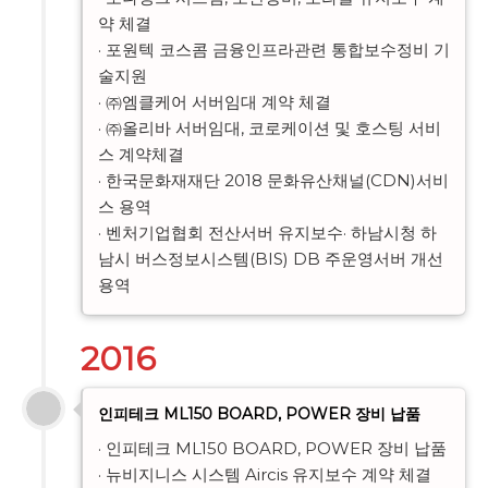
약 체결

· 포원텍 코스콤 금융인프라관련 통합보수정비 기
술지원

· ㈜엠클케어 서버임대 계약 체결

· ㈜올리바 서버임대, 코로케이션 및 호스팅 서비
스 계약체결

· 한국문화재재단 2018 문화유산채널(CDN)서비
스 용역

· 벤처기업협회 전산서버 유지보수· 하남시청 하
남시 버스정보시스템(BIS) DB 주운영서버 개선
용역
2016
인피테크 ML150 BOARD, POWER 장비 납품
· 인피테크 ML150 BOARD, POWER 장비 납품

· 뉴비지니스 시스템 Aircis 유지보수 계약 체결
