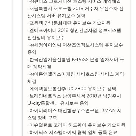
· ㈜큐비즈 코로케이션 호스팅 서비스 계약체결

· 서울특별시 서초구청 2018 거주자 우선주차 전
산시스템 서버 유지보수 용역

· 포원텍 강남문화재단 유지보수 기술지원

· 엘에프아이티 2018 항만건설사업 정보시스템 
전산장비 유지보수

· ㈜세정아이엔씨 어선조업정보시스템 유지보수 
용역

· 한국산업기술진흥원 K-PASS 운영 임차서버 구
매 계약체결

· ㈜이든앤앨리스마케팅 서버호스팅 서비스 계약
체결

· 에이텍정보통신㈜ RX 2800 유지보수 용역

· 브레인네트웍스 남양주시청 2018년 남양주시 
U-city통합센터 유지보수 용역

· 아이비리더스 대전항공우주연구원 DMAN 시
스템 장비 구축

· 어슈얼런트 코리아 하드웨어 유지보수 기술지원

· 하이닉스 시스템아이씨 협력 업체 등록 완료
