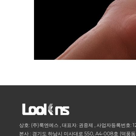
상호: (주)룩엔에스 , 대표자: 권중제 , 사업자등록번호: 1
본사 : 경기도 하남시 미사대로 550, A4-008호 (덕