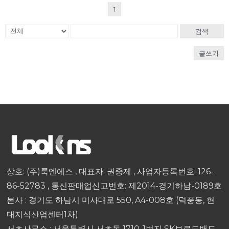
1
검색
글쓰기
상호: (주)룩엔에스 , 대표자: 권중제 , 사업자등록번호: 126-
86-52783 , 통신판매업신고번호: 제2014-경기하남-0189호
본사 : 경기도 하남시 미사대로 550, A4-008호 (덕풍동, 현
대지식산업센터1차)
서초사무소 : 서울특별시 서초동 1710-1번지 SK브로드밴드