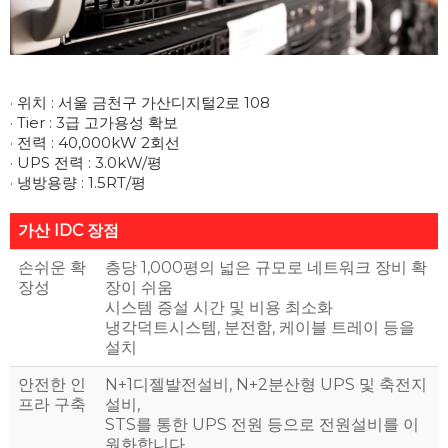
· 위치 : 서울 금천구 가산디지털2로 108

· Tier : 3급 고가용성 확보

· 전력 : 40,000kW 2회선

· UPS 전력 : 3.0kW/평

가산 IDC 장점
손쉬운 확
층당 1,000평의 넓은 규모로 네트워크 장비 확
장성
장이 쉬움
시스템 증설 시간 및 비용 최소화
냉각덕트시스템, 분전함, 케이블 트레이 등을
설치
안전한 인
N+1디젤발전설비, N+2분산형 UPS 및 축전지
프라 구축
설비,
STS를 통한 UPS 전원 등으로 전원설비를 이
원화합니다.