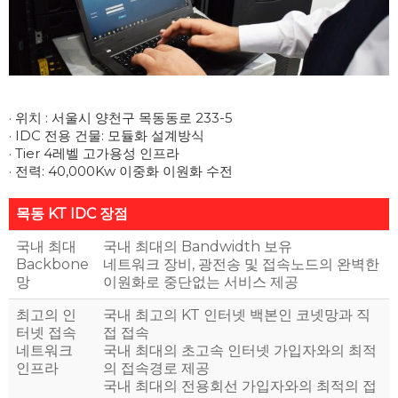
· 위치 : 서울시 양천구 목동동로 233-5

· IDC 전용 건물: 모듈화 설계방식

· Tier 4레벨 고가용성 인프라

목동 KT IDC 장점
국내 최대
국내 최대의 Bandwidth 보유
Backbone
네트워크 장비, 광전송 및 접속노드의 완벽한
망
이원화로 중단없는 서비스 제공
최고의 인
국내 최고의 KT 인터넷 백본인 코넷망과 직
터넷 접속
접 접속
네트워크
국내 최대의 초고속 인터넷 가입자와의 최적
인프라
의 접속경로 제공
국내 최대의 전용회선 가입자와의 최적의 접