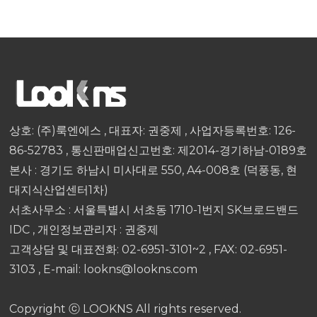
상호: (주)룩엔에스 , 대표자: 권중제 , 사업자등록번호: 126-
86-52783 , 통신판매업신고번호: 제2014-경기하남-0189호
본사 : 경기도 하남시 미사대로 550, A4-008호 (덕풍동, 현
대지식산업센터1차)
서초사무소 : 서울특별시 서초동 1710-1번지 SK브로드밴드
IDC , 개인정보관리자 : 권중제
고객상담 및 대표전화: 02-6951-3101~2 , FAX: 02-6951-
3103 , E-mail: lookns@lookns.com
Copyright ⓒ LOOKNS All rights reserved.