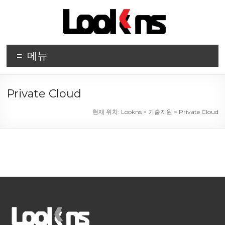
Skip
to
content
Lookns
Lookns
메뉴
Private Cloud
현재 위치:
Lookns
>
기술지원
>
Private Cloud